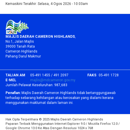
Kemaskini Terakhir:
Selasa, 4 Ogos 2026 - 10:03am
MAJLIS DAERAH CAMERON HIGHLANDS
,
No.1, Jalan Majlis
39000 Tanah Rata
Cameron Highlands
Pahang Darul Makmur
TALIAN AM
05-491 1455 / 491 2097
FAKS
05-491 1728
E-MEL
majlis@mdcameron.gov.my
Jumlah Pelawat Keseluruhan:
987,683
Penafian:
Majlis Daerah Cameron Highlands tidak bertanggungjawab
terhadap sebarang kehilangan atau kerosakan yang dialami kerana
menggunakan maklumat dalam laman ini.
Hak Cipta Terpelihara © 2025 Majlis Daerah Cameron Highlands
Paparan Terbaik Menggunakan Internet Explorer 9.0 / Mozilla Firefox 12.0 /
Google Chrome 13.0 Ke Atas Dengan Resolusi 1024 x 768