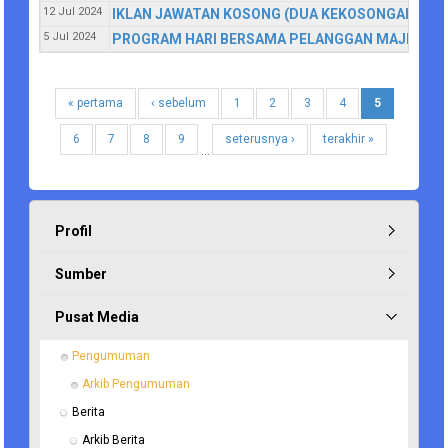
12 Jul 2024
IKLAN JAWATAN KOSONG (DUA KEKOSONGAN) DI
5 Jul 2024
PROGRAM HARI BERSAMA PELANGGAN MAJLIS DA
« pertama
‹ sebelum
1
2
3
4
5
6
7
8
9
seterusnya ›
terakhir »
…
Profil
Sumber
Pusat Media
Pengumuman
Arkib Pengumuman
Berita
Arkib Berita