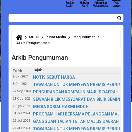
Carian
Borang carian
MDCH
Pusat Media
Pengumuman
Anda di sini
Arkib Pengumuman
Arkib Pengumuman
Tajuk
Tarikh
9 Okt 2024
NOTIS SEBUT HARGA
8 Okt 2024
TAWARAN UNTUK MENYEWA PREMIS PERNIAGAAN 
27 Sep 2024
PENGURANGAN KOMPAUN MAJLIS DAERAH CAME
21 Ogo 2024
SEWAAN BILIK MESYUARAT DAN BILIK SEMINAR M
2 Ogo 2024
MEDIA SOSIAL RASMI MDCH
31 Jul 2024
PROGRAM HARI BERSAMA PELANGGAN MAJLIS DAE
29 Jul 2024
GANGGUAN TALIAN TETAP MAJLIS DAERAH CAM
24 Jul 2024
TAWARAN UNTUK MENYEWA PREMIS PERNIAGAAN 