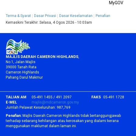
MyGOV
Terma & Syarat
Dasar Privasi
Dasar Keselamatan
Penafian
Kemaskini Terakhir:
Selasa, 4 Ogos 2026 - 10:03am
MAJLIS DAERAH CAMERON HIGHLANDS
,
No.1, Jalan Majlis
39000 Tanah Rata
Cameron Highlands
Pahang Darul Makmur
TALIAN AM
05-491 1455 / 491 2097
FAKS
05-491 1728
E-MEL
majlis@mdcameron.gov.my
Jumlah Pelawat Keseluruhan:
987,769
Penafian:
Majlis Daerah Cameron Highlands tidak bertanggungjawab
terhadap sebarang kehilangan atau kerosakan yang dialami kerana
menggunakan maklumat dalam laman ini.