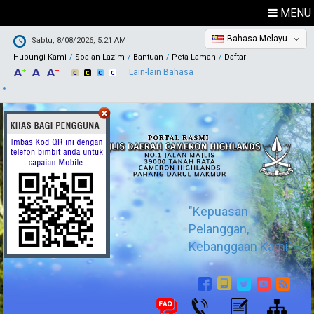
MENU
Bahasa Melayu
Sabtu, 8/08/2026, 5:21 AM
Hubungi Kami
Soalan Lazim
Bantuan
Peta Laman
Daftar
Lain-lain Bahasa
"Kepuasan
Pelanggan,
Kebanggaan Kami"