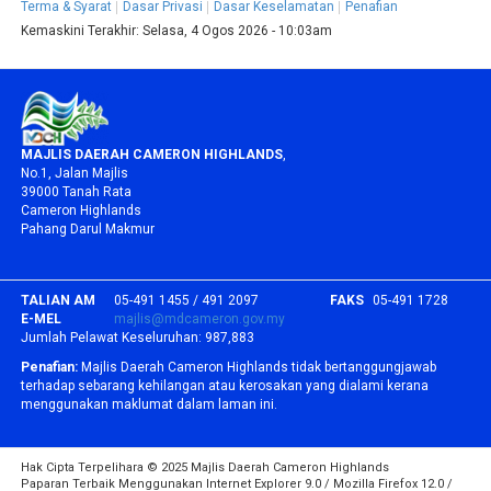
Terma & Syarat
Dasar Privasi
Dasar Keselamatan
Penafian
Kemaskini Terakhir:
Selasa, 4 Ogos 2026 - 10:03am
MAJLIS DAERAH CAMERON HIGHLANDS
,
No.1, Jalan Majlis
39000 Tanah Rata
Cameron Highlands
Pahang Darul Makmur
TALIAN AM
05-491 1455 / 491 2097
FAKS
05-491 1728
E-MEL
majlis@mdcameron.gov.my
Jumlah Pelawat Keseluruhan:
987,883
Penafian:
Majlis Daerah Cameron Highlands tidak bertanggungjawab
terhadap sebarang kehilangan atau kerosakan yang dialami kerana
menggunakan maklumat dalam laman ini.
Hak Cipta Terpelihara © 2025 Majlis Daerah Cameron Highlands
Paparan Terbaik Menggunakan Internet Explorer 9.0 / Mozilla Firefox 12.0 /