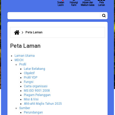
Carian
Borang carian
Peta Laman
Anda di sini
Peta Laman
Laman Utama
MDCH
Profil
Latar Belakang
Objektif
Profil YDP
Fungsi
Carta organisasi
MS ISO 9001:2008
Piagam Pelanggan
Misi & Visi
Ahli-ahli Majlis Tahun 2025
Sumber
Perundangan