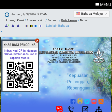
MENU
Bahasa Melayu
Jumaat, 7/08/2026, 5:27 AM
Hubungi Kami
Soalan Lazim
Bantuan
Peta Laman
Daftar
Lain-lain Bahasa
"Kepuasan
Pelanggan,
Kebanggaan Kami"