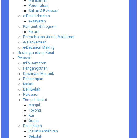
Mahkamah
Perumahan
Sukan & Rekreasi
e-Perkhidmatan
e-Bayaran
Komuniti & Program
Forum
Permohonan Akses Maklumat
e- Penyertaan
e-Decision Making
Undang-undang Kecil
Pelawat
Info Cameron
Pengangkutan
Destinasi Menarik
Penginapan
Makan
Beli-Belah
Rekreasi
Tempat Ibadat
Masjid
Tokong
Kuil
Gereja
Pendidikan
Pusat Kemahiran
Sekolah