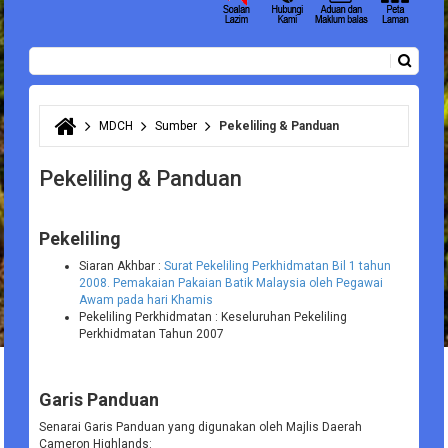
Carian
Borang carian
MDCH
Sumber
Pekeliling & Panduan
Anda di sini
Pekeliling & Panduan
Pekeliling
Siaran Akhbar :
Surat Pekeliling Perkhidmatan Bil 1 tahun
2008. Pemakaian Pakaian Batik Malaysia oleh Pegawai
Awam pada hari Khamis
Pekeliling Perkhidmatan : Keseluruhan Pekeliling
Perkhidmatan Tahun 2007
Garis Panduan
Senarai Garis Panduan yang digunakan oleh Majlis Daerah
Cameron Highlands: