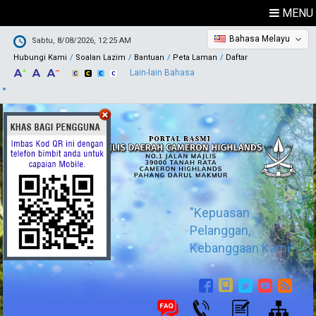
MENU
Bahasa Melayu
Sabtu, 8/08/2026, 12:25 AM
Hubungi Kami
Soalan Lazim
Bantuan
Peta Laman
Daftar
Lain-lain Bahasa
"Kepuasan
Pelanggan,
Kebanggaan Kami"