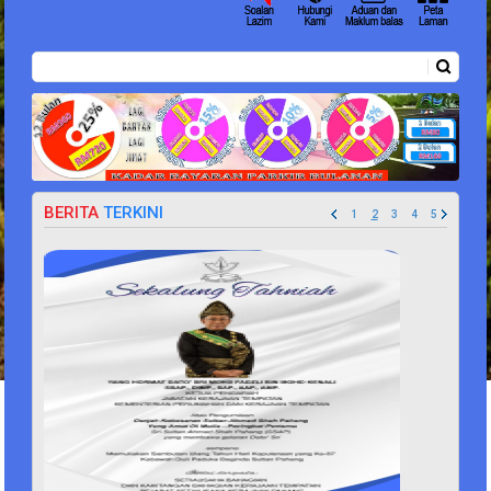
Carian
Borang carian
BERITA
TERKINI
1
2
3
4
5