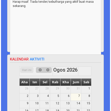
Harap maaf. Tiada tender/sebutharga yang aktif buat masa
sekarang.
KALENDAR
AKTIVITI
Ogos 2026
Hari ini
Aha
Isn
Sel
Rab
Kha
Jum
Sab
26
27
28
29
30
31
1
2
3
4
5
6
7
8
9
10
11
12
13
14
15