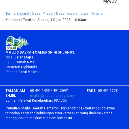
MyGOV
Terma & Syarat
Dasar Privasi
Dasar Keselamatan
Penafian
Kemaskini Terakhir:
Selasa, 4 Ogos 2026 - 10:03am
MAJLIS DAERAH CAMERON HIGHLANDS
,
No.1, Jalan Majlis
39000 Tanah Rata
Cameron Highlands
Pahang Darul Makmur
TALIAN AM
05-491 1455 / 491 2097
FAKS
05-491 1728
E-MEL
majlis@mdcameron.gov.my
Jumlah Pelawat Keseluruhan:
987,705
Penafian:
Majlis Daerah Cameron Highlands tidak bertanggungjawab
terhadap sebarang kehilangan atau kerosakan yang dialami kerana
menggunakan maklumat dalam laman ini.