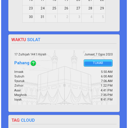
16
17
18
19
20
21
22
23
24
25
26
27
28
29
30
31
1
2
3
4
5
WAKTU
SOLAT
17 Zulhijah 1441 Hijrah
Jumaat,
7
Ogos
2020
Pahang
TUKAR
Imsak
5:50 AM
Subuh
6:00 AM
Syuruk
7:06 AM
Zohor
1:22 PM
Asar
4:41 PM
Maghrib
7:35 PM
Isyak
8:41 PM
TAG
CLOUD