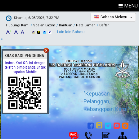
MENU
Bahasa Melayu
Khamis, 6/08/2026, 7:32 PM
Hubungi Kami
Soalan Lazim
Bantuan
Peta Laman
Daftar
Lain-lain Bahasa
"Kepuasan
Pelanggan,
Kebanggaan Kami"