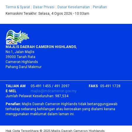
Terma & Syarat
Dasar Privasi
Dasar Keselamatan
Penafian
Kemaskini Terakhir:
Selasa, 4 Ogos 2026 - 10:03am
MAJLIS DAERAH CAMERON HIGHLANDS
,
No.1, Jalan Majlis
39000 Tanah Rata
Cameron Highlands
Pahang Darul Makmur
TALIAN AM
05-491 1455 / 491 2097
FAKS
05-491 1728
E-MEL
majlis@mdcameron.gov.my
Jumlah Pelawat Keseluruhan:
987,534
Penafian:
Majlis Daerah Cameron Highlands tidak bertanggungjawab
terhadap sebarang kehilangan atau kerosakan yang dialami kerana
menggunakan maklumat dalam laman ini.
Hak Cipta Terpelihara © 2025 Majlis Daerah Cameron Highlands