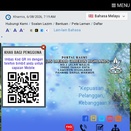
MENU
Bahasa Melayu
Khamis, 6/08/2026, 7:19 AM
Hubungi Kami
Soalan Lazim
Bantuan
Peta Laman
Daftar
Lain-lain Bahasa
"Kepuasan
Pelanggan,
Kebanggaan Kami"