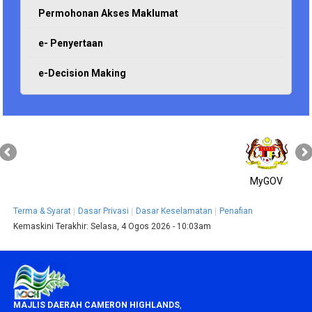
Permohonan Akses Maklumat
e- Penyertaan
e-Decision Making
MyGOV
Terma & Syarat
Dasar Privasi
Dasar Keselamatan
Penafian
Kemaskini Terakhir:
Selasa, 4 Ogos 2026 - 10:03am
MAJLIS DAERAH CAMERON HIGHLANDS
,