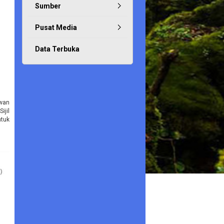
Sumber
Pusat Media
Data Terbuka
wan
jil
ntuk