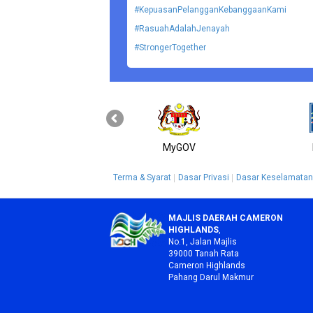
#KepuasanPelangganKebanggaanKami
#RasuahAdalahJenayah
#StrongerTogether
MyGOV
Terma & Syarat
Dasar Privasi
Dasar Keselamatan
MAJLIS DAERAH CAMERON
HIGHLANDS
,
No.1, Jalan Majlis
39000 Tanah Rata
Cameron Highlands
Pahang Darul Makmur