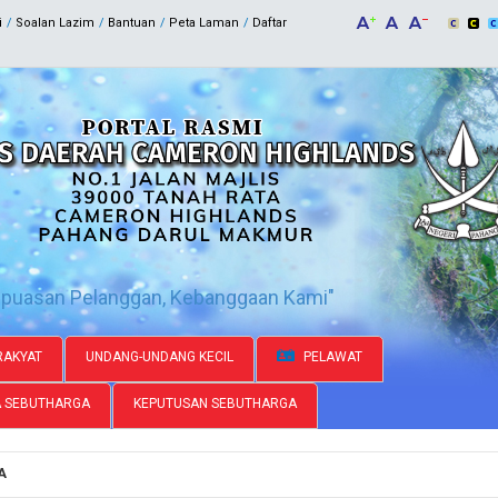
i
Soalan Lazim
Bantuan
Peta Laman
Daftar
epuasan Pelanggan, Kebanggaan Kami"
AKYAT
UNDANG-UNDANG KECIL
PELAWAT
A SEBUTHARGA
KEPUTUSAN SEBUTHARGA
A