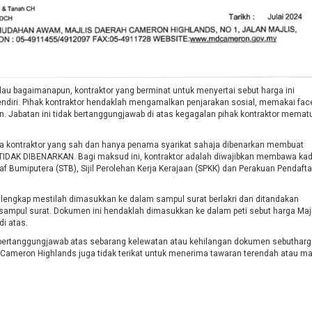
u bagaimanapun, kontraktor yang berminat untuk menyertai sebut harga ini
diri. Pihak kontraktor hendaklah mengamalkan penjarakan sosial, memakai fac
Jabatan ini tidak bertanggungjawab di atas kegagalan pihak kontraktor memat
a kontraktor yang sah dan hanya penama syarikat sahaja dibenarkan membuat
h TIDAK DIBENARKAN. Bagi maksud ini, kontraktor adalah diwajibkan membawa ka
f Bumiputera (STB), Sijil Perolehan Kerja Kerajaan (SPKK) dan Perakuan Pendaft
 lengkap mestilah dimasukkan ke dalam sampul surat berlakri dan ditandakan
sampul surat. Dokumen ini hendaklah dimasukkan ke dalam peti sebut harga Maj
i atas.
 bertanggungjawab atas sebarang kelewatan atau kehilangan dokumen sebutharg
 Cameron Highlands juga tidak terikat untuk menerima tawaran terendah atau m