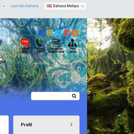
Lain-lain Bahasa
Bahasa Melayu
Carian
Borang carian
Profil