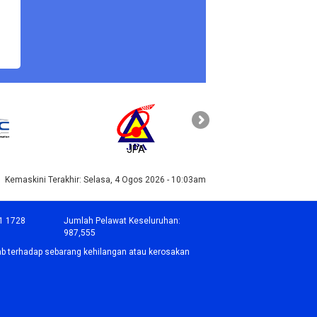
JPA
PAHANG
Kemaskini Terakhir:
Selasa, 4 Ogos 2026 - 10:03am
1 1728
Jumlah Pelawat Keseluruhan:
987,555
b terhadap sebarang kehilangan atau kerosakan