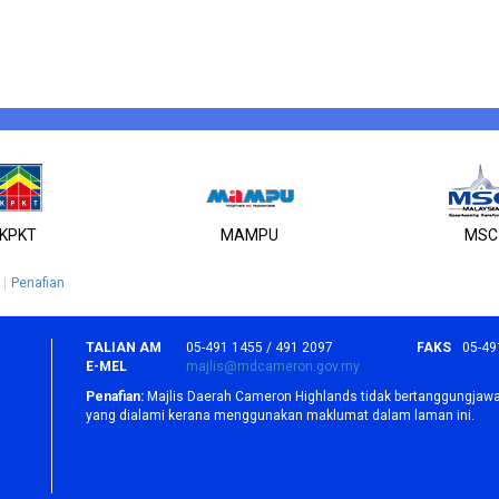
KPKT
MAMPU
MSC
Penafian
TALIAN AM
05-491 1455 / 491 2097
FAKS
05-49
E-MEL
majlis@mdcameron.gov.my
Penafian:
Majlis Daerah Cameron Highlands tidak bertanggungjawa
yang dialami kerana menggunakan maklumat dalam laman ini.