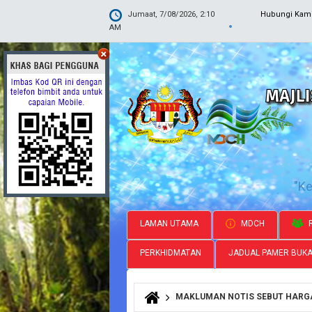
Jumaat, 7/08/2026, 2:10
Hubungi Kam
AM
"K
LAMAN UTAMA
MDCH
R
PERKHIDMATAN
JADUAL PAMER BUK
MAKLUMAN NOTIS SEBUT HARG
Anda di sini