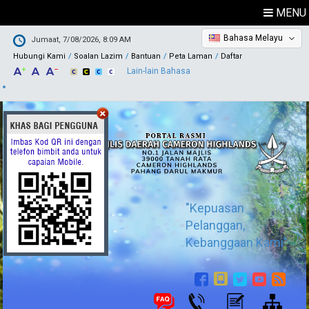
MENU
Bahasa Melayu
Jumaat, 7/08/2026, 8:09 AM
Hubungi Kami
Soalan Lazim
Bantuan
Peta Laman
Daftar
Lain-lain Bahasa
"Kepuasan
Pelanggan,
Kebanggaan Kami"