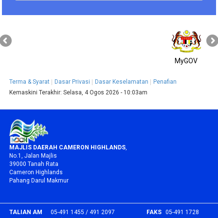
MyGOV
Terma & Syarat
Dasar Privasi
Dasar Keselamatan
Penafian
Kemaskini Terakhir:
Selasa, 4 Ogos 2026 - 10:03am
MAJLIS DAERAH CAMERON HIGHLANDS
,
No.1, Jalan Majlis
39000 Tanah Rata
Cameron Highlands
Pahang Darul Makmur
TALIAN AM
05-491 1455 / 491 2097
FAKS
05-491 1728