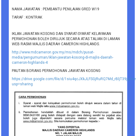
NAMA JAWATAN : PEMBANTU PENILAIAN GRED W19
TARAF : KONTRAK
IKLAN JAWATAN KOSONG DAN SYARAT-SYARAT KELAYAKAN
PERMOHONAN BOLEH DIRUJUK SECARA ATAS TALIAN DI LAMAN
WEB RASMI MAJLIS DAERAH CAMERON HIGHLANDS.
http://www.mdcameron.gov.my/ms/mdch/pusat-
media/pengumuman/iklan-jawatan-kosong-di-majlis-daerah-
cameron-highlands-4
PAUTAN BORANG PERMOHONAN JAWATAN KOSONG
https://drive.google.com/file/d/1siu4qcJXkJLFSGjRuRQ7Md_rBljT39jg/vi
usp=sharing