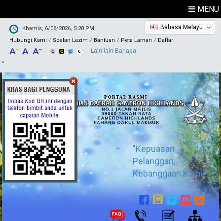
MENU
Bahasa Melayu
Khamis, 6/08/2026, 5:20 PM
Hubungi Kami
Soalan Lazim
Bantuan
Peta Laman
Daftar
Lain-lain Bahasa
"Kepuasan
Pelanggan,
Kebanggaan Kami"