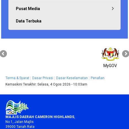
Pusat Media
Data Terbuka
MyGOV
Terma & Syarat
Dasar Privasi
Dasar Keselamatan
Penafian
Kemaskini Terakhir:
Selasa, 4 Ogos 2026 - 10:03am
MAJLIS DAERAH CAMERON HIGHLANDS
,
No.1, Jalan Majlis
39000 Tanah Rata