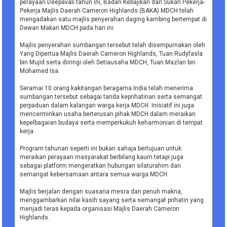
perayaan Deepavali tahun ini, Badan Kebajikan dan Sukan Pekerja-
Pekerja Majlis Daerah Cameron Highlands (BAKA) MDCH telah
mengadakan satu majlis penyerahan daging kambing bertempat di
Dewan Makan MDCH pada hari ini.
Majlis penyerahan sumbangan tersebut telah disempurnakan oleh
Yang Dipertua Majlis Daerah Cameron Highlands, Tuan Rudyfasla
bin Mujid serta diiringi oleh Setiausaha MDCH, Tuan Mazlan bin
Mohamed Isa.
Seramai 10 orang kakitangan beragama India telah menerima
sumbangan tersebut sebagai tanda keprihatinan serta semangat
perpaduan dalam kalangan warga kerja MDCH. Inisiatif ini juga
mencerminkan usaha berterusan pihak MDCH dalam meraikan
kepelbagaian budaya serta memperkukuh keharmonian di tempat
kerja.
Program tahunan seperti ini bukan sahaja bertujuan untuk
meraikan perayaan masyarakat berbilang kaum tetapi juga
sebagai platform mengeratkan hubungan silaturahim dan
semangat kebersamaan antara semua warga MDCH.
Majlis berjalan dengan suasana mesra dan penuh makna,
menggambarkan nilai kasih sayang serta semangat prihatin yang
menjadi teras kepada organisasi Majlis Daerah Cameron
Highlands.