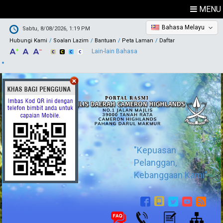
MENU
Bahasa Melayu
Sabtu, 8/08/2026, 1:19 PM
Hubungi Kami
Soalan Lazim
Bantuan
Peta Laman
Daftar
Lain-lain Bahasa
"Kepuasan
Pelanggan,
Kebanggaan Kami"