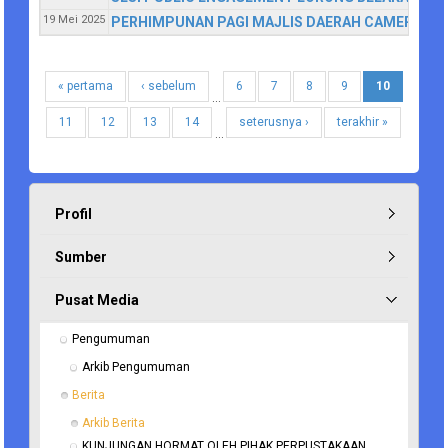
19 Mei 2025
PERHIMPUNAN PAGI MAJLIS DAERAH CAMERON HI
« pertama
‹ sebelum
6
7
8
9
10
…
11
12
13
14
seterusnya ›
terakhir »
…
Profil
Sumber
Pusat Media
Pengumuman
Arkib Pengumuman
Berita
Arkib Berita
KUNJUNGAN HORMAT OLEH PIHAK PERPUSTAKAAN 