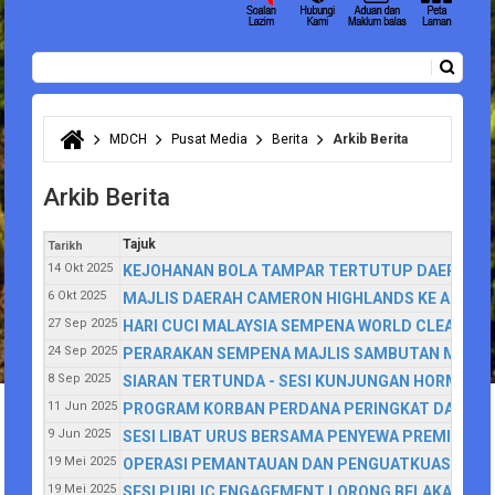
Carian
Borang carian
MDCH
Pusat Media
Berita
Arkib Berita
Anda di sini
Arkib Berita
Tajuk
Tarikh
14 Okt 2025
KEJOHANAN BOLA TAMPAR TERTUTUP DAERAH C
6 Okt 2025
MAJLIS DAERAH CAMERON HIGHLANDS KE ARAH P
27 Sep 2025
HARI CUCI MALAYSIA SEMPENA WORLD CLEANUP 
24 Sep 2025
PERARAKAN SEMPENA MAJLIS SAMBUTAN MAULID
8 Sep 2025
SIARAN TERTUNDA - SESI KUNJUNGAN HORMAT 
11 Jun 2025
PROGRAM KORBAN PERDANA PERINGKAT DAERAH
9 Jun 2025
SESI LIBAT URUS BERSAMA PENYEWA PREMIS DA
19 Mei 2025
OPERASI PEMANTAUAN DAN PENGUATKUASAAN M
19 Mei 2025
SESI PUBLIC ENGAGEMENT LORONG BELAKANG K