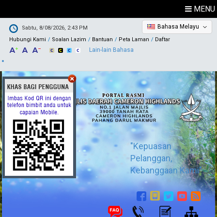
MENU
Bahasa Melayu
Sabtu, 8/08/2026, 2:43 PM
Hubungi Kami
Soalan Lazim
Bantuan
Peta Laman
Daftar
Lain-lain Bahasa
"Kepuasan
Pelanggan,
Kebanggaan Kami"