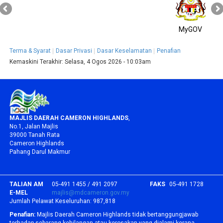
MyGOV
Terma & Syarat
Dasar Privasi
Dasar Keselamatan
Penafian
Kemaskini Terakhir:
Selasa, 4 Ogos 2026 - 10:03am
MAJLIS DAERAH CAMERON HIGHLANDS
,
No.1, Jalan Majlis
39000 Tanah Rata
Cameron Highlands
Pahang Darul Makmur
TALIAN AM
05-491 1455 / 491 2097
FAKS
05-491 1728
E-MEL
majlis@mdcameron.gov.my
Jumlah Pelawat Keseluruhan:
987,818
Penafian:
Majlis Daerah Cameron Highlands tidak bertanggungjawab