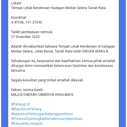
Lokasi:
Tempat Letak Kenderaan Hadapan Medan Selera Tanah Rata
Koordinat:
4.47046, 101.37690
Tarikh pembukaan semula:
27 Disember 2025
Adalah dimaklumkan bahawa Tempat Letak Kenderaan di hadapan
Medan Selera, Jalan Besar, Tanah Rata telah DIBUKA SEMULA.
Sehubungan itu, kerjasama dan keprihatinan semua pihak amatlah
dihargai demi memastikan kelancaran lalulintas dan keselesaan
bersama.
Segala kesulitan yang timbul amatlah dikesali.
Sekian, terima kasih.
MAJLIS DAERAH CAMERON HIGHLANDS
#Pahang1st
#MajuTerusPahang
#KepuasanPelangganKebanggaanKami
#PrestasiDipertingkatKemakmurandipertahan
#RasuahItuJenayah