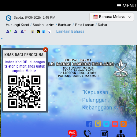
MENU
Bahasa Melayu
Sabtu, 8/08/2026, 2:48 PM
Hubungi Kami
Soalan Lazim
Bantuan
Peta Laman
Daftar
Lain-lain Bahasa
"Kepuasan
Pelanggan,
Kebanggaan Kami"