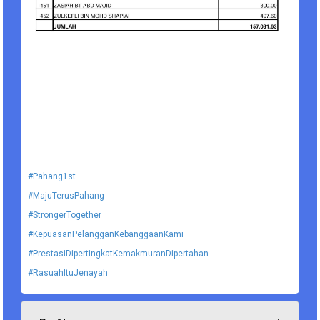
#Pahang1st
#MajuTerusPahang
#StrongerTogether
#KepuasanPelangganKebanggaanKami
#PrestasiDipertingkatKemakmuranDipertahan
#RasuahItuJenayah