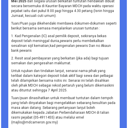
Mei 2025
dan segala urusan berkaitan tuntutan hendaklah dibuat
secara bersemuka di Kaunter Bayaran MDCH pada waktu operasi
pejabat iaitu dari pukul 8.00 pagi hingga 4.30 petang (Isnin hingga
Jumaat, kecuali cuti umum).
Tuan/Puan juga dikehendaki membawa dokumen-dokumen seperti
berikut bersama semasa menjalankan urusan tuntutan :
1. Kad Pengenalan (IC) asal pemilik deposit, sekiranya bekas
deposit telah meninggal dunia,pewaris perlu membekalkan
sesalinan sijil kematian,kad pengenalan pewaris Dan no Akaun
bank pewaris
2. Resit asal pembayaran yang berkaitan (jika ada) bagi tujuan
semakan dan pengesahan maklumat.
Untuk rujukan dan tindakan lanjut, senarai nama pihak yang
terlibat dalam kategori deposit tidak aktif bagi sewa dan pelbagai
telah dilampirkan bersama notis ini. Senarai ini telah disahkan
oleh pihak MDCH sebagai rekod pertaruh yang belum dikemaskini
atau dituntut sehingga 7 April 2025.
Tuan/puan dinasihatkan untuk membuat tuntutan dalam tempoh
yang telah dinyatakan bagi mengelakkan sebarang kesulitan pada
masa akan datang. Sebarang pertanyaan lanjut boleh
dikemukakan kepada Jabatan Perbendaharaan MDCH di talian
rasmi pejabat (05-4911455) atau melalui emel
(majlis@mdcameron.gov.my)