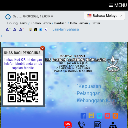
MENU
Bahasa Melayu
Sabtu, 8/08/2026, 12:03 PM
Hubungi Kami
Soalan Lazim
Bantuan
Peta Laman
Daftar
Lain-lain Bahasa
"Kepuasan
Pelanggan,
Kebanggaan Kami"