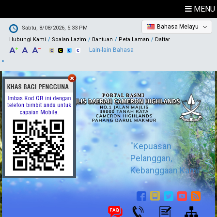
MENU
Bahasa Melayu
Sabtu, 8/08/2026, 5:33 PM
Hubungi Kami
Soalan Lazim
Bantuan
Peta Laman
Daftar
Lain-lain Bahasa
"Kepuasan
Pelanggan,
Kebanggaan Kami"