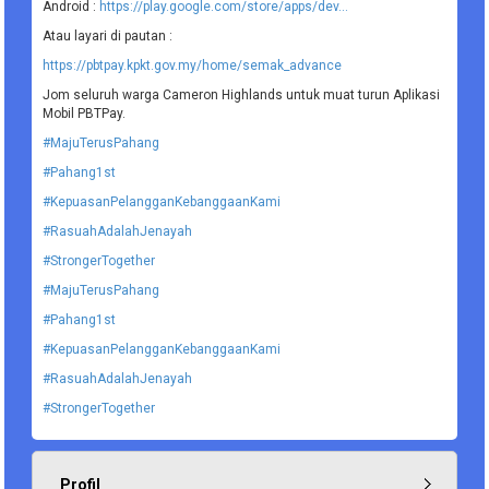
Android :
https://play.google.com/store/apps/dev...
Atau layari di pautan :
https://pbtpay.kpkt.gov.my/home/semak_advance
Jom seluruh warga Cameron Highlands untuk muat turun Aplikasi
Mobil PBTPay.
#MajuTerusPahang
#Pahang1st
#KepuasanPelangganKebanggaanKami
#RasuahAdalahJenayah
#StrongerTogether
#MajuTerusPahang
#Pahang1st
#KepuasanPelangganKebanggaanKami
#RasuahAdalahJenayah
#StrongerTogether
Profil