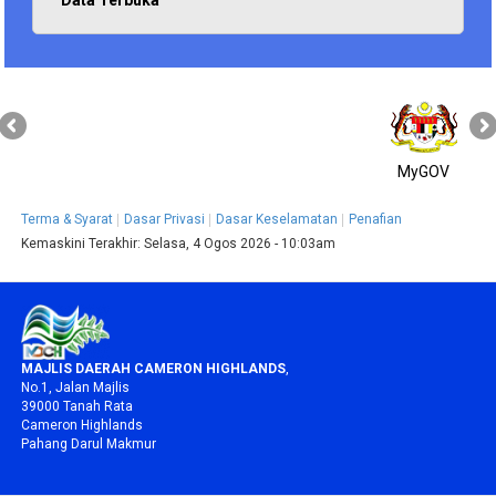
MyGOV
Terma & Syarat
Dasar Privasi
Dasar Keselamatan
Penafian
Kemaskini Terakhir:
Selasa, 4 Ogos 2026 - 10:03am
MAJLIS DAERAH CAMERON HIGHLANDS
,
No.1, Jalan Majlis
39000 Tanah Rata
Cameron Highlands
Pahang Darul Makmur