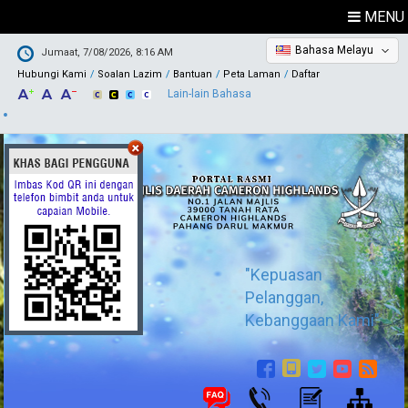
MENU
Bahasa Melayu
Jumaat, 7/08/2026, 8:16 AM
Hubungi Kami
Soalan Lazim
Bantuan
Peta Laman
Daftar
Lain-lain Bahasa
"Kepuasan
Pelanggan,
Kebanggaan Kami"