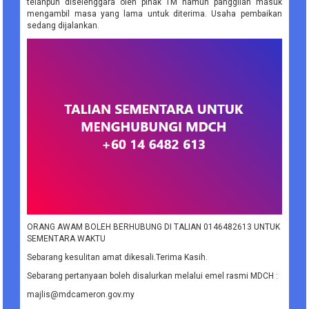
telahpun diselenggara oleh pihak TM namun panggilan masuk
mengambil masa yang lama untuk diterima. Usaha pembaikan
sedang dijalankan.
ORANG AWAM BOLEH BERHUBUNG DI TALIAN 0146482613 UNTUK
SEMENTARA WAKTU
Sebarang kesulitan amat dikesali.Terima Kasih.
Sebarang pertanyaan boleh disalurkan melalui emel rasmi MDCH :
majlis@mdcameron.gov.my