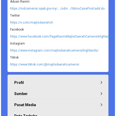
Aduan Rasmi :
https://mdcameron.spab.gov.my/.../sdm.../SdmsCasePool/add.do
Twitter
https://x.com/majlisdaerahch
Facebook
https://www.facebook.com/PageRasmiMajlisDaerahCameronHighlands
Instagram
https://www.instagram.com/majlisdaerahcameronhighlands/
Tiktok
https://www.tiktok.com/@majlisdaerahcameron
Profil
Sumber
Pusat Media
Data Terbuka