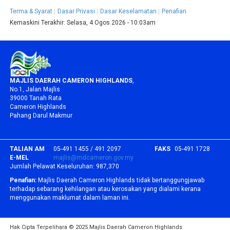
Terma & Syarat
Dasar Privasi
Dasar Keselamatan
Penafian
Kemaskini Terakhir:
Selasa, 4 Ogos 2026 - 10:03am
MAJLIS DAERAH CAMERON HIGHLANDS
,
No.1, Jalan Majlis
39000 Tanah Rata
Cameron Highlands
Pahang Darul Makmur
TALIAN AM
05-491 1455 / 491 2097
FAKS
05-491 1728
E-MEL
majlis@mdcameron.gov.my
Jumlah Pelawat Keseluruhan:
987,370
Penafian:
Majlis Daerah Cameron Highlands tidak bertanggungjawab
terhadap sebarang kehilangan atau kerosakan yang dialami kerana
menggunakan maklumat dalam laman ini.
Hak Cipta Terpelihara © 2025 Majlis Daerah Cameron Highlands