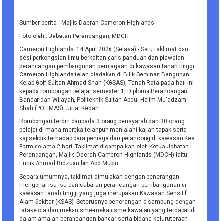
Sumber berita : Majlis Daerah Cameron Highlands
Foto oleh : Jabatan Perancangan, MDCH
Cameron Highlands, 14 April 2026 (Selasa) - Satu taklimat dan
sesi perkongsian ilmu berkaitan garis panduan dan piawaian
perancangan pembangunan perniagaan di kawasan tanah tinggi
Cameron Highlands telah diadakan di Bilik Seminar, Bangunan
Kelab Golf Sultan Ahmad Shah (KGSAS), Tanah Rata pada hari ini
kepada rombongan pelajar semester 1, Diploma Perancangan
Bandar dan Wilayah, Politeknik Sultan Abdul Halim Mu'adzam
Shah (POLIMAS), Jitra, Kedah.
Rombongan terdiri daripada 3 orang pensyarah dan 30 orang
pelajar di mana mereka telahpun menjalani kajian tapak serta
kajiselidik terhadap para peniaga dan pelancong di kawasan Kea
Farm selama 2 hari. Taklimat disampaikan oleh Ketua Jabatan
Perancangan, Majlis Daerah Cameron Highlands (MDCH) iaitu
Encik Ahmad Ridzuan bin Abd Mubin.
Secara umumnya, taklimat dimulakan dengan penerangan
mengenai isu-isu dan cabaran perancangan pembangunan di
kawasan tanah tinggi yang juga merupakan Kawasan Sensitif
Alam Sekitar (KSAS). Seterusnya penerangan disambung dengan
tatakelola dan mekanisme-mekanisme kawalan yang terdapat di
dalam amalan perancangan bandar serta bidang kejuruteraan