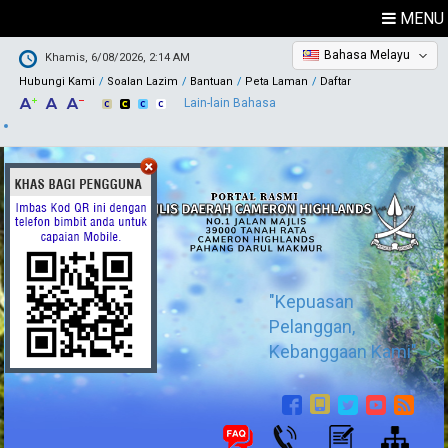
MENU
Bahasa Melayu
Khamis, 6/08/2026, 2:14 AM
Hubungi Kami
Soalan Lazim
Bantuan
Peta Laman
Daftar
Lain-lain Bahasa
"Kepuasan
Pelanggan,
Kebanggaan Kami"