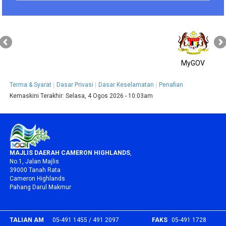
MyGOV
Terma & Syarat
Dasar Privasi
Dasar Keselamatan
Penafian
Kemaskini Terakhir:
Selasa, 4 Ogos 2026 - 10:03am
MAJLIS DAERAH CAMERON HIGHLANDS
,
No.1, Jalan Majlis
39000 Tanah Rata
Cameron Highlands
Pahang Darul Makmur
TALIAN AM
05-491 1455 / 491 2097
FAKS
05-491 1728