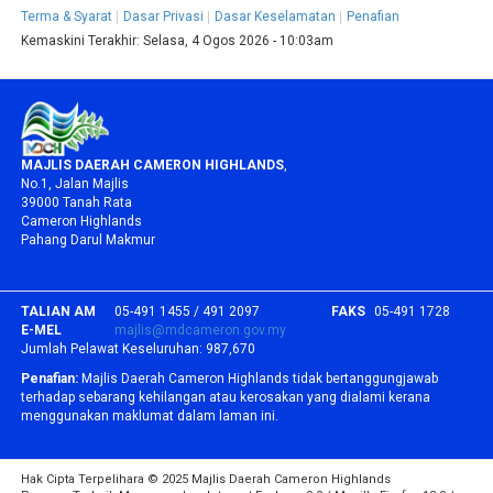
Terma & Syarat
Dasar Privasi
Dasar Keselamatan
Penafian
Kemaskini Terakhir:
Selasa, 4 Ogos 2026 - 10:03am
MAJLIS DAERAH CAMERON HIGHLANDS
,
No.1, Jalan Majlis
39000 Tanah Rata
Cameron Highlands
Pahang Darul Makmur
TALIAN AM
05-491 1455 / 491 2097
FAKS
05-491 1728
E-MEL
majlis@mdcameron.gov.my
Jumlah Pelawat Keseluruhan:
987,670
Penafian:
Majlis Daerah Cameron Highlands tidak bertanggungjawab
terhadap sebarang kehilangan atau kerosakan yang dialami kerana
menggunakan maklumat dalam laman ini.
Hak Cipta Terpelihara © 2025 Majlis Daerah Cameron Highlands