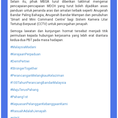
Selain itu, pihak MBSA turut diberikan taklimat mengenai
pencapaian-pencapaian MDCH yang turut boleh dijadikan asas
panduan untuk penanda aras dan amalan terbaik seperti Anugerah
Bandar Paling Bahagia, Anugerah Bandar Mampan dan penubuhan
'Smart and Mini Command Centre' bagi Sistem Kamera Litar
Tertutup Berpusat (CCTV) untuk pencegahan jenayah.
Semoga lawatan dan kunjungan hormat tersebut menjadi titik
permulaan kepada hubungan kerjasama yang lebih erat diantara
kedua-dua PBT pada masa hadapan.
#MalaysiaMadani
#KerajaanPerpaduan
#DemiPertiwi
#StrongerTogether
#PerancanganMelangkauiKelaziman
#100TahunPerancangBandarMalaysia
#MajuTerusPahang
#Pahang1st
#KepuasanPelangganKebanggaanKami
#RasuahAdalahJenayah