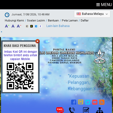
MENU
Bahasa Melayu
Jumaat, 7/08/2026, 10:48 AM
Hubungi Kami
Soalan Lazim
Bantuan
Peta Laman
Daftar
Lain-lain Bahasa
"Kepuasan
Pelanggan,
Kebanggaan Kami"