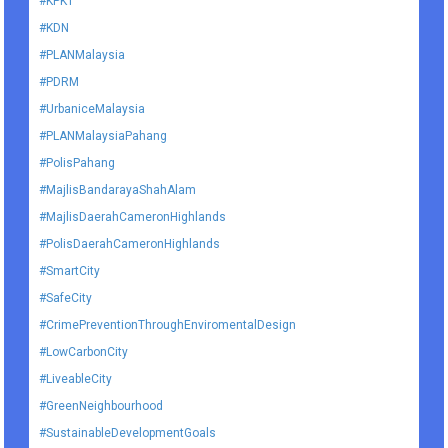
#KPKT
#KDN
#PLANMalaysia
#PDRM
#UrbaniceMalaysia
#PLANMalaysiaPahang
#PolisPahang
#MajlisBandarayaShahAlam
#MajlisDaerahCameronHighlands
#PolisDaerahCameronHighlands
#SmartCity
#SafeCity
#CrimePreventionThroughEnviromentalDesign
#LowCarbonCity
#LiveableCity
#GreenNeighbourhood
#SustainableDevelopmentGoals