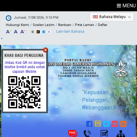
MENU
Bahasa Melayu
Jumaat, 7/08/2026, 9:10 PM
Hubungi Kami
Soalan Lazim
Bantuan
Peta Laman
Daftar
Lain-lain Bahasa
"Kepuasan
Pelanggan,
Kebanggaan Kami"