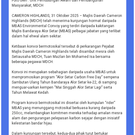
Foto oleh : Unit Perhubungan Awam dan Pembangunan
Masyarakat, MDCH
CAMERON HIGHLANDS, 31 Oktober 2025 – Majlis Daerah Cameron
Highlands (MDCH) telah menerima kunjungan hormat daripada
MBAS Environmental Convoy yang terdiri daripada kakitangan
Majlis Bandaraya Alor Setar (MBAS) pelbagai jabatan yang terlibat
dalam hal ehwal alam sekitar.
Ketibaan konvoi bermotosikal tersebut di perkarangan Pejabat
Majlis Daerah Cameron Highlands telah disambut mesra oleh
Setiausaha MDCH, Tuan Mazlan bin Mohamed Isa bersama
beberapa pegawai MDCH.
Konvoi ini merupakan sebahagian daripada usaha MBAS untuk
mempromosikan program “Alor Setar Carbon Free Day” sempena
Sambutan Ulang Tahun Bandaraya Alor Setar ke-22, di samping
menguar-uarkan kempen “Mai Singgah Alor Setar Lagi” serta
Tahun Melawat Kedah.
Program konvoi bermotosikal ini disertai oleh kumpulan “rider”
MBAS yang menunggang motosikal berkuasa kurang daripada
250cc, melambangkan komitmen mereka terhadap amalan mesra
alam dan pengurangan pelepasan karbon sejajar dengan inisiatif
kelestarian bandar hijau.
Dalam kunjungan tersebut, kedua-dua pihak turut bertukar