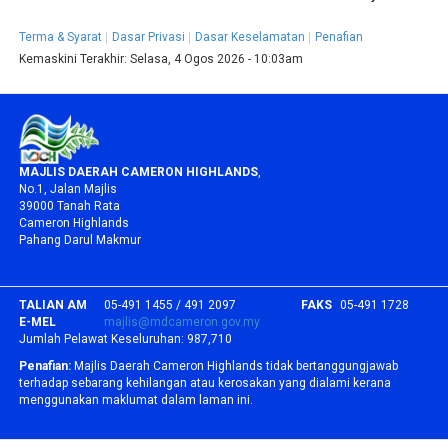
Terma & Syarat
Dasar Privasi
Dasar Keselamatan
Penafian
Kemaskini Terakhir:
Selasa, 4 Ogos 2026 - 10:03am
MAJLIS DAERAH CAMERON HIGHLANDS
,
No.1, Jalan Majlis
39000 Tanah Rata
Cameron Highlands
Pahang Darul Makmur
TALIAN AM
05-491 1455 / 491 2097
FAKS
05-491 1728
E-MEL
majlis@mdcameron.gov.my
Jumlah Pelawat Keseluruhan:
987,710
Penafian:
Majlis Daerah Cameron Highlands tidak bertanggungjawab
terhadap sebarang kehilangan atau kerosakan yang dialami kerana
menggunakan maklumat dalam laman ini.