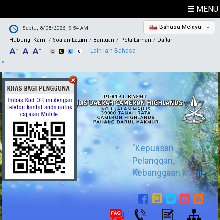
MENU
Bahasa Melayu
Sabtu, 8/08/2026, 9:54 AM
Hubungi Kami
Soalan Lazim
Bantuan
Peta Laman
Daftar
Lain-lain Bahasa
"Kepuasan
Pelanggan,
Kebanggaan Kami"