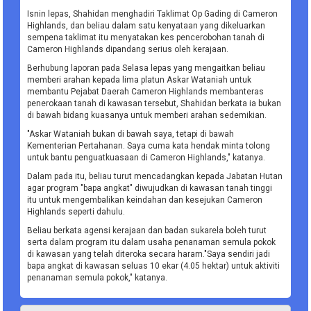
Isnin lepas, Shahidan menghadiri Taklimat Op Gading di Cameron
Highlands, dan beliau dalam satu kenyataan yang dikeluarkan
sempena taklimat itu menyatakan kes pencerobohan tanah di
Cameron Highlands dipandang serius oleh kerajaan.
Berhubung laporan pada Selasa lepas yang mengaitkan beliau
memberi arahan kepada lima platun Askar Wataniah untuk
membantu Pejabat Daerah Cameron Highlands membanteras
penerokaan tanah di kawasan tersebut, Shahidan berkata ia bukan
di bawah bidang kuasanya untuk memberi arahan sedemikian.
"Askar Wataniah bukan di bawah saya, tetapi di bawah
Kementerian Pertahanan. Saya cuma kata hendak minta tolong
untuk bantu penguatkuasaan di Cameron Highlands," katanya.
Dalam pada itu, beliau turut mencadangkan kepada Jabatan Hutan
agar program "bapa angkat" diwujudkan di kawasan tanah tinggi
itu untuk mengembalikan keindahan dan kesejukan Cameron
Highlands seperti dahulu.
Beliau berkata agensi kerajaan dan badan sukarela boleh turut
serta dalam program itu dalam usaha penanaman semula pokok
di kawasan yang telah diteroka secara haram."Saya sendiri jadi
bapa angkat di kawasan seluas 10 ekar (4.05 hektar) untuk aktiviti
penanaman semula pokok," katanya.