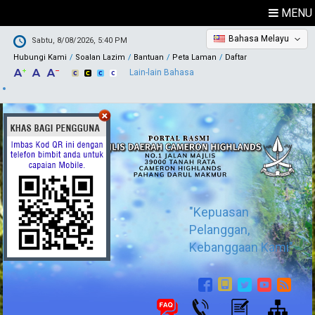
MENU
Bahasa Melayu
Sabtu, 8/08/2026, 5:40 PM
Hubungi Kami
Soalan Lazim
Bantuan
Peta Laman
Daftar
Lain-lain Bahasa
"Kepuasan
Pelanggan,
Kebanggaan Kami"