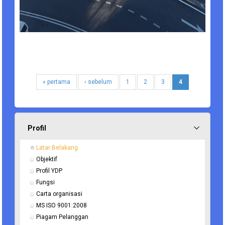
« pertama
‹ sebelum
1
2
3
4
Profil
Latar Belakang
Objektif
Profil YDP
Fungsi
Carta organisasi
MS ISO 9001:2008
Piagam Pelanggan