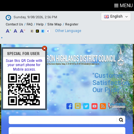
MENU
English
Sunday, 9/08/2026, 2:56 PM
Contact Us
FAQ
Help
Site Map
Register
Other Language
"Customer
Satisfaction,
Our Pride"
Search
Search form