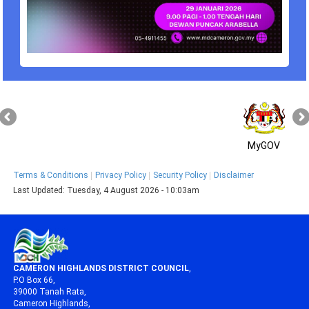
MyGOV
Terms & Conditions
Privacy Policy
Security Policy
Disclaimer
Last Updated:
Tuesday, 4 August 2026 - 10:03am
CAMERON HIGHLANDS DISTRICT COUNCIL
,
P.O Box 66,
39000 Tanah Rata,
Cameron Highlands,