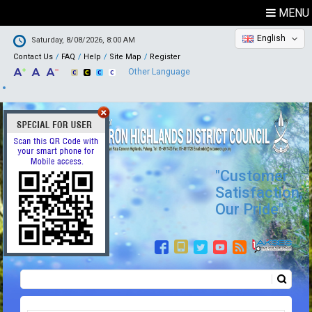
MENU
English
Saturday, 8/08/2026, 8:00 AM
Contact Us
FAQ
Help
Site Map
Register
Other Language
"Customer
Satisfaction,
Our Pride"
Search
Search form