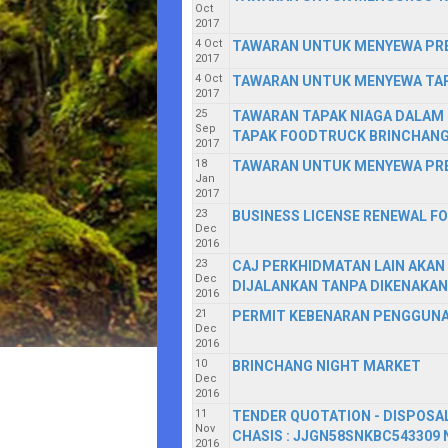
Oct
2017
4 Oct
TAWARAN UNTUK MENYEWA PRE
2017
4 Oct
TAWARAN UNTUK MENYEWA TAP
2017
25
TAWARAN TAPAK NIAGA DALAM
Sep
TAPAK FOODTRUCK BRINCHAN
2017
18
TAWARAN UNTUK MENYEWA PRE
Jan
2017
23
BUSINESS LICENSE RENEWAL FOR
Dec
2016
23
CAJ PERKHIDMATAN LAIN AKAN
Dec
DIJALANKAN TANPA DIKENAKAN
2016
21
PERMIT KEBENARAN PENGGUNAA
Dec
2016
10
BRINCHANG NIGHT MARKET
Dec
2016
11
TENDER QUOTATION - DISPOSAL
Nov
CHASIS : JJGN58SNKBC543309 N
2016