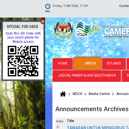
Friday, 7/08/2026, 11:04
Conta
AM
HOME
MDCH
BYLAWS
JADUAL PAMER BUKA SEBUTHARGA
MDCH
Media Centre
Announ
You are here
Announcements Archives
Title
Date
31
TAWARAN UNTUK MENGURUS T