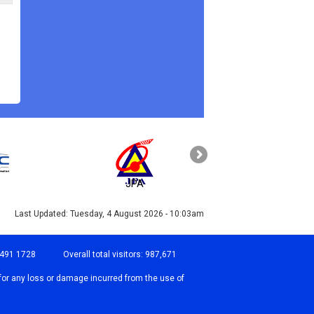
JPA
PAHANG
Last Updated:
Tuesday, 4 August 2026 - 10:03am
-491 1728
Overall total visitors:
987,671
for any loss or damage incurred from the use of