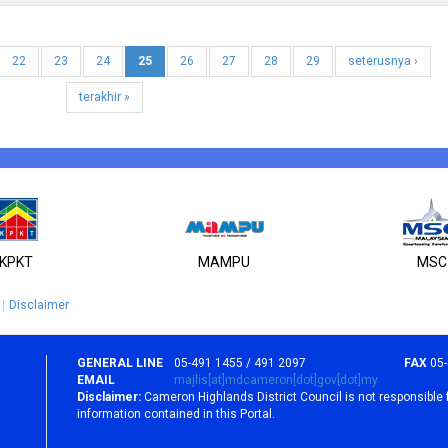
22
23
24
25
26
27
28
29
seterusnya ›
terakhir »
KPKT
MAMPU
MSC
Disclaimer
GENERAL LINE
05-491 1455 / 491 2097
FAX
05
EMAIL
majlis[at]mdcameron[dot]gov[dot]my
Disclaimer:
Cameron Highlands District Council is not responsible 
information contained in this Portal.