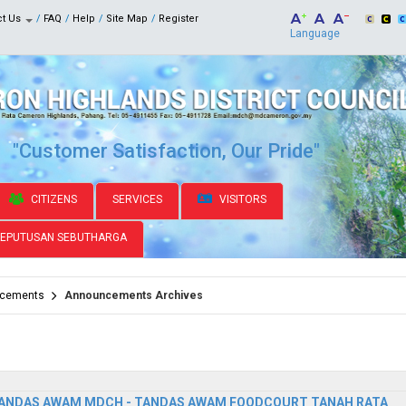
ct Us
FAQ
Help
Site Map
Register
Language
"Customer Satisfaction, Our Pride"
CITIZENS
SERVICES
VISITORS
KEPUTUSAN SEBUTHARGA
cements
Announcements Archives
ANDAS AWAM MDCH - TANDAS AWAM FOODCOURT TANAH RATA