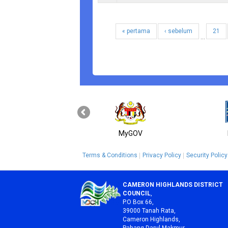
« pertama
‹ sebelum
21
…
MyGOV
Terms & Conditions
Privacy Policy
Security Policy
CAMERON HIGHLANDS DISTRICT
COUNCIL
,
P.O Box 66,
39000 Tanah Rata,
Cameron Highlands,