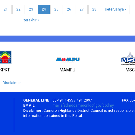
21
22
23
24
25
26
27
28
seterusnya ›
terakhir »
KPKT
MAMPU
MSC
Disclaimer
GENERAL LINE
05-491 1455 / 491 2097
FAX
05
EMAIL
majlis[at]mdcameron[dot]gov[dot]my
Disclaimer:
Cameron Highlands District Council is not responsible 
information contained in this Portal.