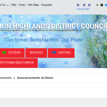
ct Us
FAQ
Help
Site Map
Register
Language
"Customer Satisfaction, Our Pride"
CITIZENS
SERVICES
VISITORS
KEPUTUSAN SEBUTHARGA
cements
Announcements Archives