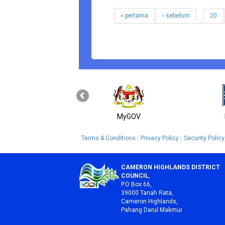
« pertama
‹ sebelum
20
…
MyGOV
Terms & Conditions
Privacy Policy
Security Policy
CAMERON HIGHLANDS DISTRICT
COUNCIL
,
P.O Box 66,
39000 Tanah Rata,
Cameron Highlands,
Pahang Darul Makmur