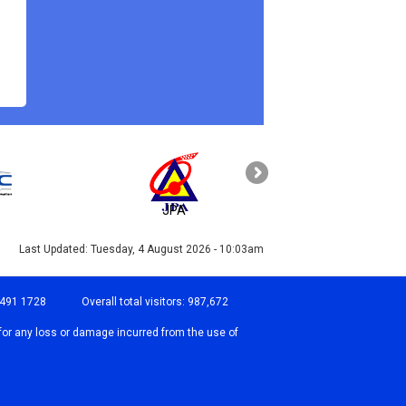
JPA
PAHANG
Last Updated:
Tuesday, 4 August 2026 - 10:03am
-491 1728
Overall total visitors:
987,672
for any loss or damage incurred from the use of