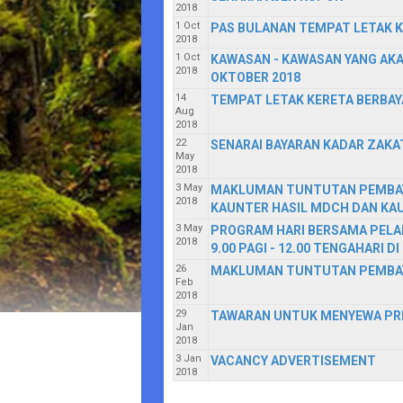
2018
1 Oct
PAS BULANAN TEMPAT LETAK 
2018
1 Oct
KAWASAN - KAWASAN YANG AKA
2018
OKTOBER 2018
14
TEMPAT LETAK KERETA BERBAY
Aug
2018
22
SENARAI BAYARAN KADAR ZAKAT
May
2018
3 May
MAKLUMAN TUNTUTAN PEMBAYA
2018
KAUNTER HASIL MDCH DAN KA
3 May
PROGRAM HARI BERSAMA PELAN
2018
9.00 PAGI - 12.00 TENGAHARI
26
MAKLUMAN TUNTUTAN PEMBAY
Feb
2018
29
TAWARAN UNTUK MENYEWA PREM
Jan
2018
3 Jan
VACANCY ADVERTISEMENT
2018