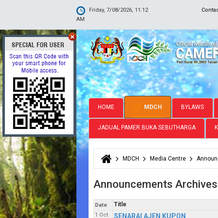
Friday, 7/08/2026, 11:12
Conta
AM
HOME
MDCH
BYLAWS
JADUAL PAMER BUKA SEBUTHARGA
MDCH
Media Centre
Announ
You are here
Announcements Archives
Title
Date
1 Oct
SENARAI AJEN KUPON