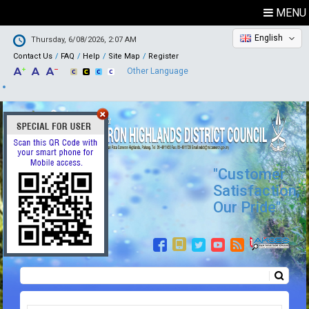
MENU
English
Thursday, 6/08/2026, 2:07 AM
Contact Us
FAQ
Help
Site Map
Register
Other Language
"Customer
Satisfaction,
Our Pride"
Search
Search form