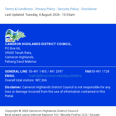
Terms & Conditions
Privacy Policy
Security Policy
Disclaimer
Last Updated:
Tuesday, 4 August 2026 - 10:03am
CAMERON HIGHLANDS DISTRICT COUNCIL
,
P.O Box 66,
39000 Tanah Rata,
Cameron Highlands,
Pahang Darul Makmur
GENERAL LINE
05-491 1455 / 491 2097
FAX
05-491 1728
EMAIL
majlis[at]mdcameron[dot]gov[dot]my
Overall total visitors:
987,366
Disclaimer:
Cameron Highlands District Council is not responsible for any
loss or damage incurred from the use of information contained in this
Portal.
Copyright © 2025 Cameron Highlands District Council
Best viewed using Internet Explorer 9.0 / Mozilla Firefox 12.0 / Google