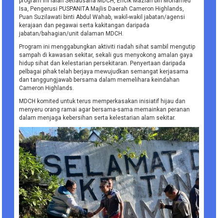
program ini ialah Setiausaha MDCH, Encik Mazlan bin Mohamed
Isa, Pengerusi PUSPANITA Majlis Daerah Cameron Highlands,
Puan Suzilawati binti Abdul Wahab, wakil-wakil jabatan/agensi
kerajaan dan pegawai serta kakitangan daripada
jabatan/bahagian/unit dalaman MDCH.
Program ini menggabungkan aktiviti riadah sihat sambil mengutip
sampah di kawasan sekitar, sekali gus menyokong amalan gaya
hidup sihat dan kelestarian persekitaran. Penyertaan daripada
pelbagai pihak telah berjaya mewujudkan semangat kerjasama
dan tanggungjawab bersama dalam memelihara keindahan
Cameron Highlands.
MDCH komited untuk terus memperkasakan inisiatif hijau dan
menyeru orang ramai agar bersama-sama memainkan peranan
dalam menjaga kebersihan serta kelestarian alam sekitar.