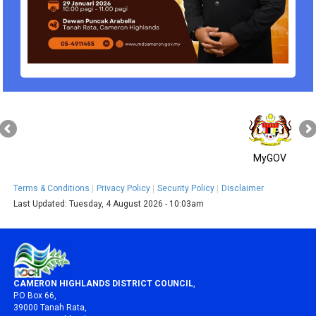
MyGOV
Terms & Conditions
Privacy Policy
Security Policy
Disclaimer
Last Updated:
Tuesday, 4 August 2026 - 10:03am
CAMERON HIGHLANDS DISTRICT COUNCIL
,
P.O Box 66,
39000 Tanah Rata,