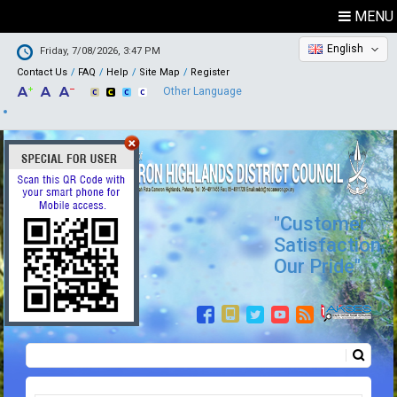
MENU
English
Friday, 7/08/2026, 3:47 PM
Contact Us
FAQ
Help
Site Map
Register
Other Language
"Customer
Satisfaction,
Our Pride"
Search
Search form