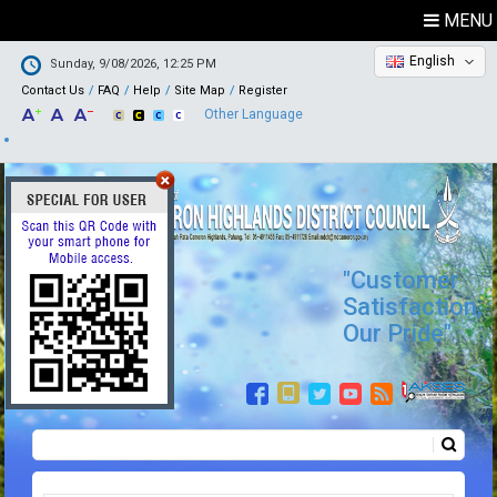
MENU
English
Sunday, 9/08/2026, 12:25 PM
Contact Us
FAQ
Help
Site Map
Register
Other Language
"Customer
Satisfaction,
Our Pride"
Search
Search form