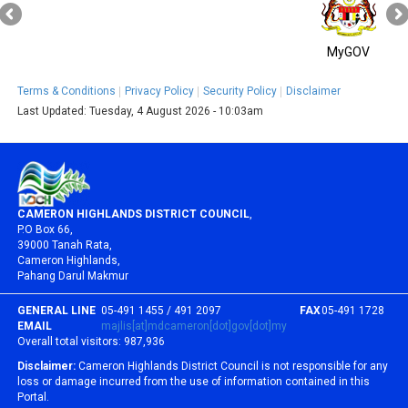
MyGOV
Terms & Conditions
Privacy Policy
Security Policy
Disclaimer
Last Updated:
Tuesday, 4 August 2026 - 10:03am
CAMERON HIGHLANDS DISTRICT COUNCIL
,
P.O Box 66,
39000 Tanah Rata,
Cameron Highlands,
Pahang Darul Makmur
GENERAL LINE
05-491 1455 / 491 2097
FAX
05-491 1728
EMAIL
majlis[at]mdcameron[dot]gov[dot]my
Overall total visitors:
987,936
Disclaimer:
Cameron Highlands District Council is not responsible for any
loss or damage incurred from the use of information contained in this
Portal.