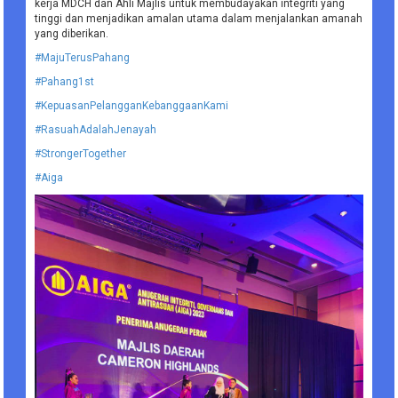
kerja MDCH dan Ahli Majlis untuk membudayakan integriti yang
tinggi dan menjadikan amalan utama dalam menjalankan amanah
yang diberikan.
#MajuTerusPahang
#Pahang1st
#KepuasanPelangganKebanggaanKami
#RasuahAdalahJenayah
#StrongerTogether
#Aiga