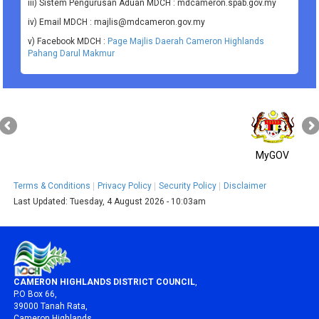
iii) Sistem Pengurusan Aduan MDCH : mdcameron.spab.gov.my
iv) Email MDCH : majlis@mdcameron.gov.my
v) Facebook MDCH :
Page Majlis Daerah Cameron Highlands
Pahang Darul Makmur
MyGOV
Terms & Conditions
Privacy Policy
Security Policy
Disclaimer
Last Updated:
Tuesday, 4 August 2026 - 10:03am
CAMERON HIGHLANDS DISTRICT COUNCIL
,
P.O Box 66,
39000 Tanah Rata,
Cameron Highlands,