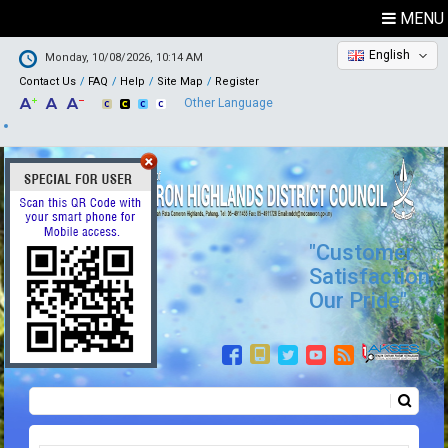
MENU
English
Monday, 10/08/2026, 10:14 AM
Contact Us
FAQ
Help
Site Map
Register
Other Language
"Customer
Satisfaction,
Our Pride"
Search
Search form