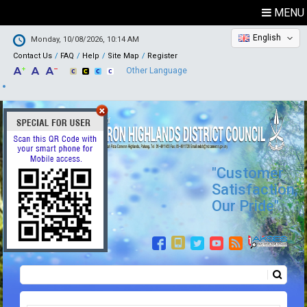
MENU
English
Monday, 10/08/2026, 10:14 AM
Contact Us
FAQ
Help
Site Map
Register
Other Language
"Customer
Satisfaction,
Our Pride"
Search
Search form