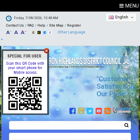
MENU
English
Friday, 7/08/2026, 10:48 AM
Contact Us
FAQ
Help
Site Map
Register
Other Language
"Customer
Satisfaction,
Our Pride"
Search
Search form