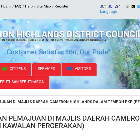
ct Us
FAQ
Help
Site Map
Register
Language
"Customer Satisfaction, Our Pride"
CITIZENS
SERVICES
VISITORS
KEPUTUSAN SEBUTHARGA
AJUAN DI MAJLIS DAERAH CAMERON HIGHLANDS DALAM TEMPOH PKP (P
GAN PEMAJUAN DI MAJLIS DAERAH CAMER
H KAWALAN PERGERAKAN)