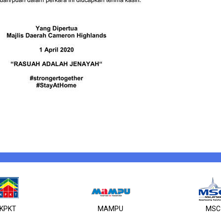
KPKT
MAMPU
MSC