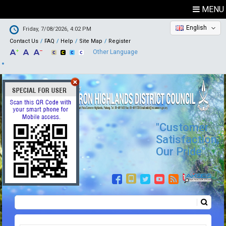
MENU
English
Friday, 7/08/2026, 4:02 PM
Contact Us
FAQ
Help
Site Map
Register
Other Language
"Customer
Satisfaction,
Our Pride"
Search
Search form