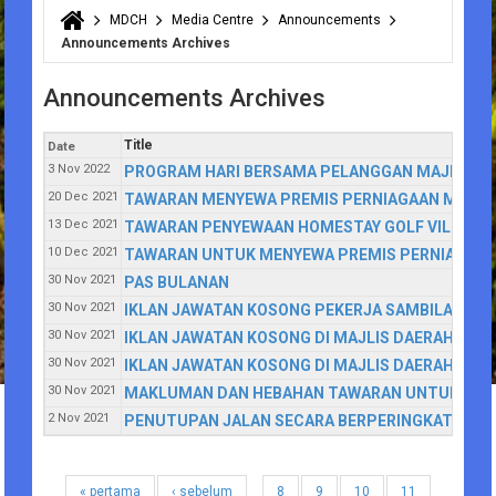
MDCH
Media Centre
Announcements
You are here
Announcements Archives
Announcements Archives
Title
Date
3 Nov 2022
PROGRAM HARI BERSAMA PELANGGAN MAJLIS DA
20 Dec 2021
TAWARAN MENYEWA PREMIS PERNIAGAAN MDCH
13 Dec 2021
TAWARAN PENYEWAAN HOMESTAY GOLF VILLA, T
10 Dec 2021
TAWARAN UNTUK MENYEWA PREMIS PERNIAGAAN 
30 Nov 2021
PAS BULANAN
30 Nov 2021
IKLAN JAWATAN KOSONG PEKERJA SAMBILAN HAR
30 Nov 2021
IKLAN JAWATAN KOSONG DI MAJLIS DAERAH CA
30 Nov 2021
IKLAN JAWATAN KOSONG DI MAJLIS DAERAH CAM
30 Nov 2021
MAKLUMAN DAN HEBAHAN TAWARAN UNTUK MENY
2 Nov 2021
PENUTUPAN JALAN SECARA BERPERINGKAT DI PE
« pertama
‹ sebelum
8
9
10
11