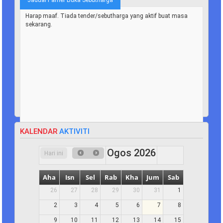
Jadual Pamer Buka Sebutharga
Harap maaf. Tiada tender/sebutharga yang aktif buat masa
sekarang.
KALENDAR
AKTIVITI
Ogos 2026
Hari ini
Aha
Isn
Sel
Rab
Kha
Jum
Sab
26
27
28
29
30
31
1
2
3
4
5
6
7
8
9
10
11
12
13
14
15