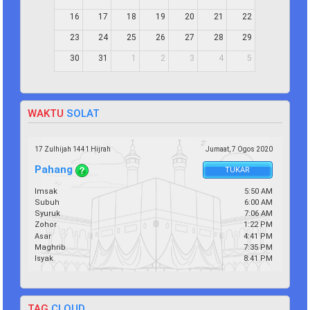
16
17
18
19
20
21
22
23
24
25
26
27
28
29
30
31
1
2
3
4
5
WAKTU
SOLAT
17 Zulhijah 1441 Hijrah
Jumaat,
7
Ogos
2020
Pahang
TUKAR
Imsak
5:50 AM
Subuh
6:00 AM
Syuruk
7:06 AM
Zohor
1:22 PM
Asar
4:41 PM
Maghrib
7:35 PM
Isyak
8:41 PM
TAG
CLOUD