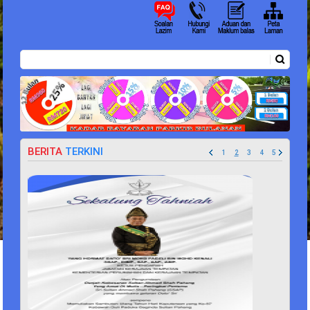
Carian
Borang carian
BERITA
TERKINI
1
2
3
4
5