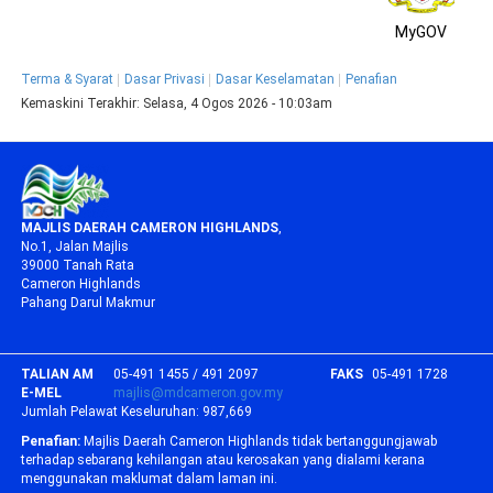
MyGOV
Terma & Syarat
Dasar Privasi
Dasar Keselamatan
Penafian
Kemaskini Terakhir:
Selasa, 4 Ogos 2026 - 10:03am
MAJLIS DAERAH CAMERON HIGHLANDS
,
No.1, Jalan Majlis
39000 Tanah Rata
Cameron Highlands
Pahang Darul Makmur
TALIAN AM
05-491 1455 / 491 2097
FAKS
05-491 1728
E-MEL
majlis@mdcameron.gov.my
Jumlah Pelawat Keseluruhan:
987,669
Penafian:
Majlis Daerah Cameron Highlands tidak bertanggungjawab
terhadap sebarang kehilangan atau kerosakan yang dialami kerana
menggunakan maklumat dalam laman ini.