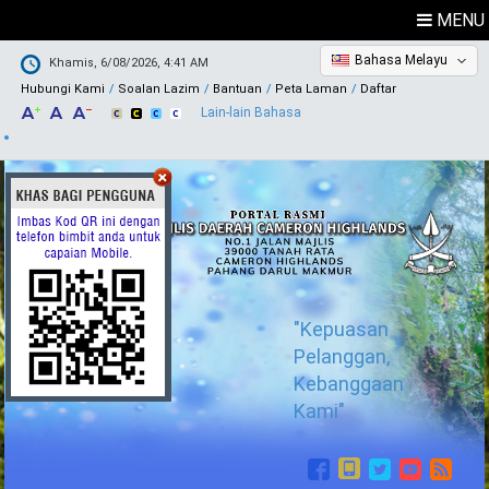
MENU
Bahasa Melayu
Khamis, 6/08/2026, 4:41 AM
Hubungi Kami
Soalan Lazim
Bantuan
Peta Laman
Daftar
Lain-lain Bahasa
"Kepuasan
Pelanggan,
Kebanggaan
Kami"