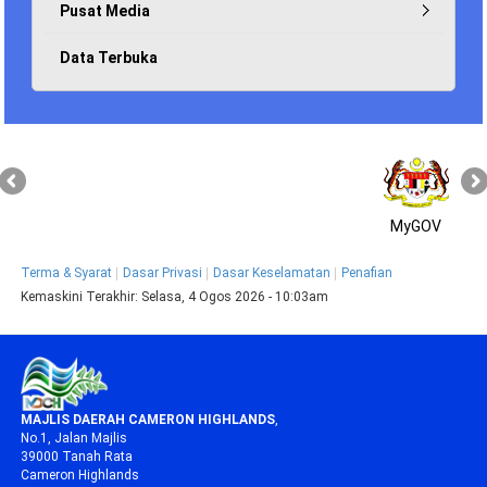
Pusat Media
Data Terbuka
MyGOV
Terma & Syarat
Dasar Privasi
Dasar Keselamatan
Penafian
Kemaskini Terakhir:
Selasa, 4 Ogos 2026 - 10:03am
MAJLIS DAERAH CAMERON HIGHLANDS
,
No.1, Jalan Majlis
39000 Tanah Rata
Cameron Highlands