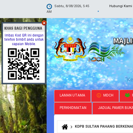
Sabtu, 8/08/2026, 5:45
Hubungi Kami
AM
"K
LAMAN UTAMA
MDCH
PERKHIDMATAN
JADUAL PAMER BUK
KDPB SULTAN PAHANG BERKENAN
Anda di sini