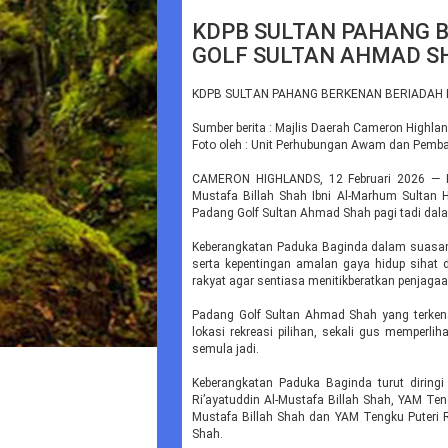
KDPB SULTAN PAHANG B
GOLF SULTAN AHMAD S
KDPB SULTAN PAHANG BERKENAN BERIADAH 
Sumber berita : Majlis Daerah Cameron Highla
Foto oleh : Unit Perhubungan Awam dan Pem
CAMERON HIGHLANDS, 12 Februari 2026 — Keb
Mustafa Billah Shah Ibni Al-Marhum Sultan 
Padang Golf Sultan Ahmad Shah pagi tadi da
Keberangkatan Paduka Baginda dalam suasana
serta kepentingan amalan gaya hidup sihat d
rakyat agar sentiasa menitikberatkan penjagaan
Padang Golf Sultan Ahmad Shah yang terkena
lokasi rekreasi pilihan, sekali gus memperl
semula jadi.
Keberangkatan Paduka Baginda turut diringi
Ri’ayatuddin Al-Mustafa Billah Shah, YAM Teng
Mustafa Billah Shah dan YAM Tengku Puteri Raj
Shah.