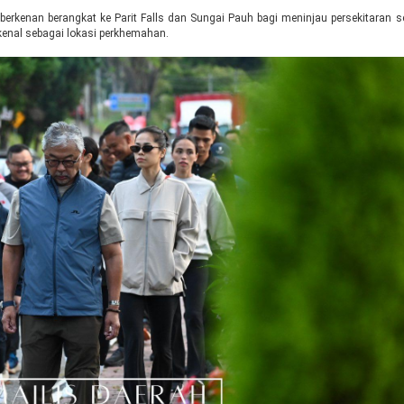
erkenan berangkat ke Parit Falls dan Sungai Pauh bagi meninjau persekitaran s
kenal sebagai lokasi perkhemahan.