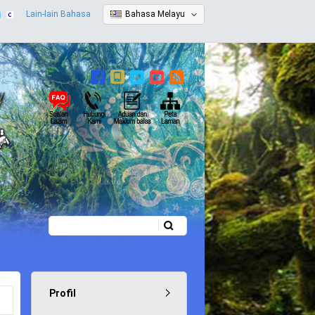
Lain-lain Bahasa
Bahasa Melayu
Carian
Borang carian
Profil