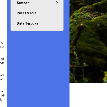
Sumber
Pusat Media
Data Terbuka
Al-
itar
jadi
pada
tara
alam
llah
 Al-
llah