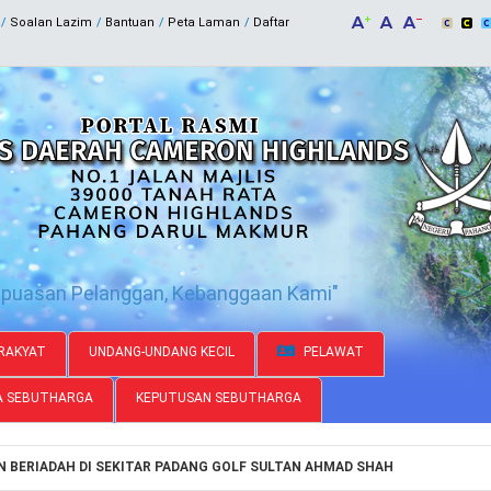
Soalan Lazim
Bantuan
Peta Laman
Daftar
epuasan Pelanggan, Kebanggaan Kami"
RAKYAT
UNDANG-UNDANG KECIL
PELAWAT
A SEBUTHARGA
KEPUTUSAN SEBUTHARGA
 BERIADAH DI SEKITAR PADANG GOLF SULTAN AHMAD SHAH