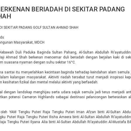
ERKENAN BERIADAH DI SEKITAR PADANG
HAH
DI SEKITAR PADANG GOLF SULTAN AHMAD SHAH
nds
bangunan Masyarakat, MDCH
awah Duli Paduka Baginda Sultan Pahang, Al-Sultan Abdullah Ri’ayatuddin 
Haji Ahmad Shah berkenan mencemar duli beriadah dengan berjalan kaki di sek
lam suasana nyaman dengan suhu sekitar 16°C.
 santai itu menyerlahkan kecintaan baginda terhadap keindahan alam semula 
alam kalangan masyarakat. Aktiviti riadah tersebut turut menjadi inspirasi ke
 kesihatan fizikal dan mental melalui aktiviti yang berfaedah.
l dengan landskap menghijau serta udara sejuk semula jadi terus menjadi an
ihatkan potensi Cameron Highlands sebagai destinasi pelancongan berteraskan 
 oleh YAM Tengku Puteri Raja Tengku Puteri Iman Afzan binti Al-Sultan Abdu
ku Puteri Raja Tengku Puteri Ilisha Ameera binti Al-Sultan Abdullah Ri’ayatuddin
a Tengku Puteri Ilyana Alia binti Al-Sultan Abdullah Ri’ayatuddin Al-Mustafa Bi