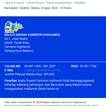
Terma & Syarat
Dasar Privasi
Dasar Keselamatan
Penafian
Kemaskini Terakhir:
Selasa, 4 Ogos 2026 - 10:03am
MAJLIS DAERAH CAMERON HIGHLANDS
,
No.1, Jalan Majlis
39000 Tanah Rata
Cameron Highlands
Pahang Darul Makmur
TALIAN AM
05-491 1455 / 491 2097
FAKS
05-491 1728
E-MEL
majlis@mdcameron.gov.my
Jumlah Pelawat Keseluruhan:
987,650
Penafian:
Majlis Daerah Cameron Highlands tidak bertanggungjawab
terhadap sebarang kehilangan atau kerosakan yang dialami kerana
menggunakan maklumat dalam laman ini.
Hak Cipta Terpelihara © 2025 Majlis Daerah Cameron Highlands
Paparan Terbaik Menggunakan Internet Explorer 9.0 / Mozilla Firefox 12.0 /