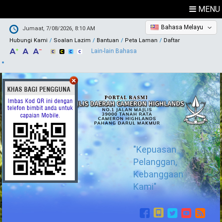
MENU
Bahasa Melayu
Jumaat, 7/08/2026, 8:10 AM
Hubungi Kami
Soalan Lazim
Bantuan
Peta Laman
Daftar
Lain-lain Bahasa
"Kepuasan
Pelanggan,
Kebanggaan
Kami"