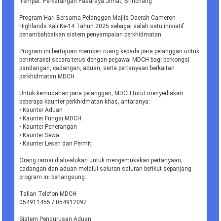
Tempat: Perkarangan Pasaraya Jimat, Brinchang
Program Hari Bersama Pelanggan Majlis Daerah Cameron
Highlands Kali Ke-14 Tahun 2025 sebagai salah satu inisiatif
penambahbaikan sistem penyampaian perkhidmatan.
Program ini bertujuan memberi ruang kepada para pelanggan untuk
berinteraksi secara terus dengan pegawai MDCH bagi berkongsi
pandangan, cadangan, aduan, serta pertanyaan berkaitan
perkhidmatan MDCH.
Untuk kemudahan para pelanggan, MDCH turut menyediakan
beberapa kaunter perkhidmatan khas, antaranya:
• Kaunter Aduan
• Kaunter Fungsi MDCH
• Kaunter Penerangan
• Kaunter Sewa
• Kaunter Lesen dan Permit
Orang ramai dialu-alukan untuk mengemukakan pertanyaan,
cadangan dan aduan melalui saluran-saluran berikut sepanjang
program ini berlangsung:
Talian Telefon MDCH
054911455 / 054912097
Sistem Pengurusan Aduan