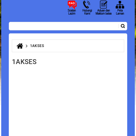
Carian
Borang carian
1AKSES
Anda di sini
1AKSES