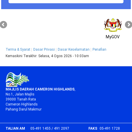
MyGOV
Terma & Syarat
Dasar Privasi
Dasar Keselamatan
Penafian
Kemaskini Terakhir:
Selasa, 4 Ogos 2026 - 10:03am
MAJLIS DAERAH CAMERON HIGHLANDS
,
No.1, Jalan Majlis
39000 Tanah Rata
Cameron Highlands
Pahang Darul Makmur
TALIAN AM
05-491 1455 / 491 2097
FAKS
05-491 1728