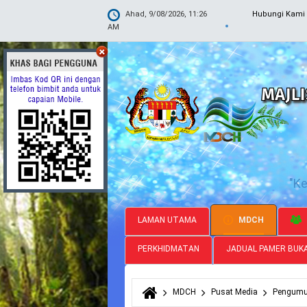
Ahad, 9/08/2026, 11:26
Hubungi Kami
AM
"K
LAMAN UTAMA
MDCH
PERKHIDMATAN
JADUAL PAMER BUK
MDCH
Pusat Media
Pengum
Anda di sini