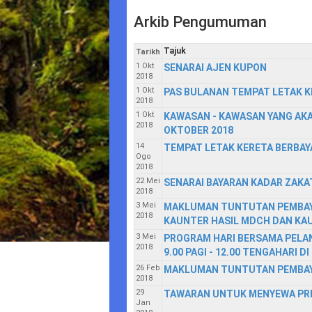
Arkib Pengumuman
Tajuk
Tarikh
1 Okt
SENARAI AJEN KUPON
2018
1 Okt
PAS BULANAN TEMPAT LETAK 
2018
1 Okt
KAWASAN - KAWASAN YANG AKA
2018
OKTOBER 2018
14
TEMPAT LETAK KERETA BERBAY
Ogo
2018
22 Mei
SENARAI BAYARAN KADAR ZAKAT
2018
3 Mei
MAKLUMAN TUNTUTAN PEMBAYA
2018
KAUNTER HASIL MDCH DAN KA
3 Mei
PROGRAM HARI BERSAMA PELAN
2018
9.00 PAGI - 12.00 TENGAHARI
26 Feb
MAKLUMAN TUNTUTAN PEMBAY
2018
29
TAWARAN UNTUK MENYEWA PREM
Jan