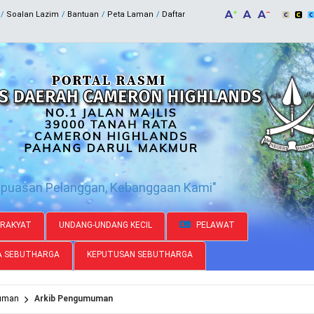
Soalan Lazim
Bantuan
Peta Laman
Daftar
epuasan Pelanggan, Kebanggaan Kami"
RAKYAT
UNDANG-UNDANG KECIL
PELAWAT
A SEBUTHARGA
KEPUTUSAN SEBUTHARGA
uman
Arkib Pengumuman