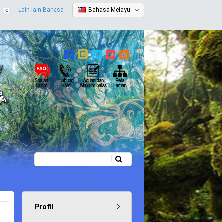
Lain-lain Bahasa
Bahasa Melayu
Carian
Borang carian
Profil