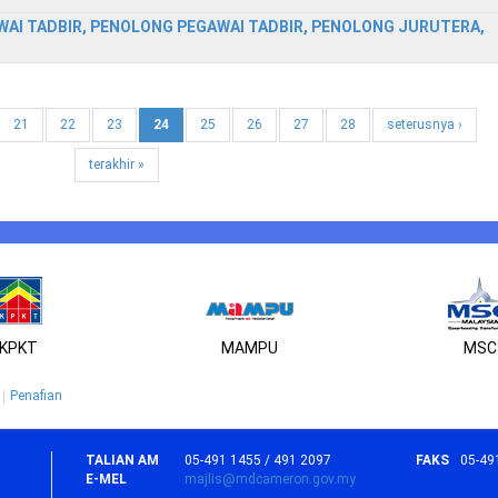
AI TADBIR, PENOLONG PEGAWAI TADBIR, PENOLONG JURUTERA,
21
22
23
24
25
26
27
28
seterusnya ›
terakhir »
KPKT
MAMPU
MSC
Penafian
TALIAN AM
05-491 1455 / 491 2097
FAKS
05-49
E-MEL
majlis@mdcameron.gov.my