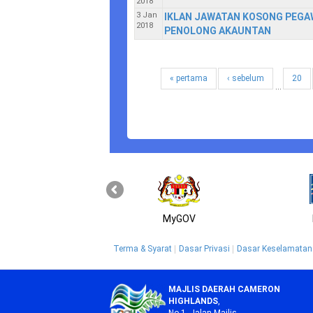
2018
3 Jan
IKLAN JAWATAN KOSONG PEGAW
2018
PENOLONG AKAUNTAN
« pertama
‹ sebelum
20
…
MyGOV
Terma & Syarat
Dasar Privasi
Dasar Keselamatan
MAJLIS DAERAH CAMERON
HIGHLANDS
,
No.1, Jalan Majlis