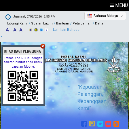
MENU
Bahasa Melayu
Jumaat, 7/08/2026, 8:55 PM
Hubungi Kami
Soalan Lazim
Bantuan
Peta Laman
Daftar
Lain-lain Bahasa
"Kepuasan
Pelanggan,
Kebanggaan
Kami"