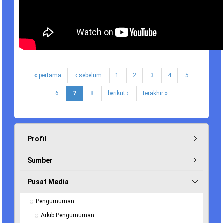
« pertama
‹ sebelum
1
2
3
4
5
6
7
8
berikut ›
terakhir »
Profil
Sumber
Pusat Media
Pengumuman
Arkib Pengumuman