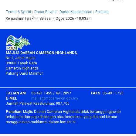
Terma & Syarat
Dasar Privasi
Dasar Keselamatan
Penafian
Kemaskini Terakhir:
Selasa, 4 Ogos 2026 - 10:03am
MAJLIS DAERAH CAMERON HIGHLANDS
,
No.1, Jalan Majlis
39000 Tanah Rata
Cameron Highlands
Pahang Darul Makmur
TALIAN AM
05-491 1455 / 491 2097
FAKS
05-491 1728
E-MEL
majlis@mdcameron.gov.my
Jumlah Pelawat Keseluruhan:
987,705
Penafian:
Majlis Daerah Cameron Highlands tidak bertanggungjawab
terhadap sebarang kehilangan atau kerosakan yang dialami kerana
menggunakan maklumat dalam laman ini.