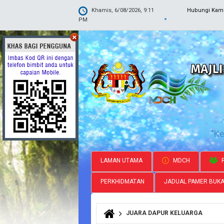
Khamis, 6/08/2026, 9:11
Hubungi Kam
PM
"K
LAMAN UTAMA
MDCH
R
PERKHIDMATAN
JADUAL PAMER BUK
JUARA DAPUR KELUARGA
Anda di sini