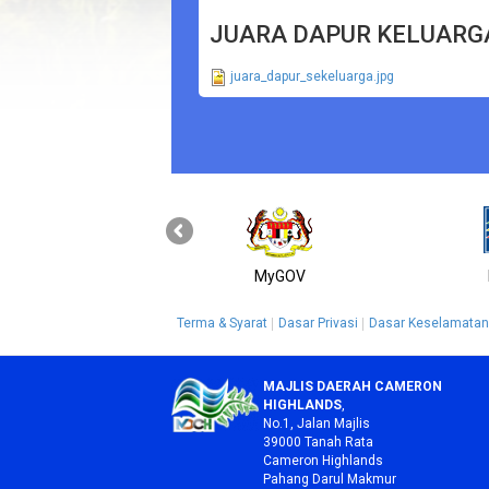
JUARA DAPUR KELUARG
juara_dapur_sekeluarga.jpg
MyGOV
Terma & Syarat
Dasar Privasi
Dasar Keselamatan
MAJLIS DAERAH CAMERON
HIGHLANDS
,
No.1, Jalan Majlis
39000 Tanah Rata
Cameron Highlands
Pahang Darul Makmur