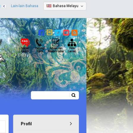
Lain-lain Bahasa
Bahasa Melayu
Carian
Borang carian
Profil