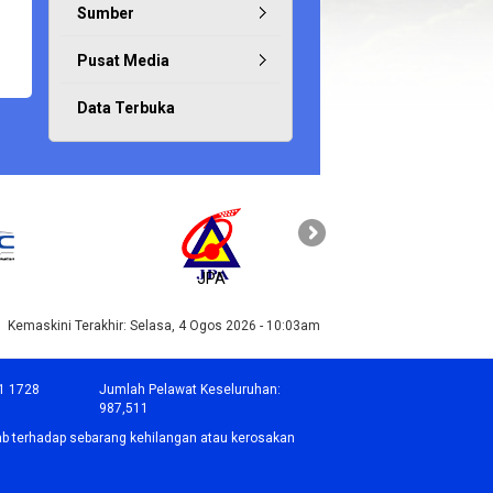
Sumber
Pusat Media
Data Terbuka
JPA
PAHANG
Kemaskini Terakhir:
Selasa, 4 Ogos 2026 - 10:03am
1 1728
Jumlah Pelawat Keseluruhan:
987,511
b terhadap sebarang kehilangan atau kerosakan