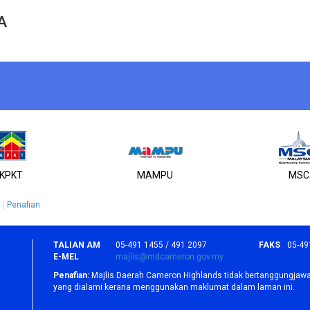
A
KPKT
MAMPU
MSC
Penafian
TALIAN AM
05-491 1455 / 491 2097
FAKS
05-49
E-MEL
majlis@mdcameron.gov.my
Penafian:
Majlis Daerah Cameron Highlands tidak bertanggungjawa
yang dialami kerana menggunakan maklumat dalam laman ini.