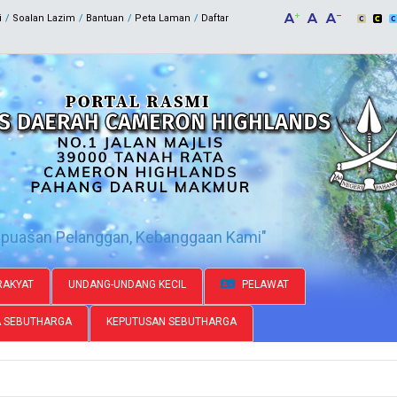
i
Soalan Lazim
Bantuan
Peta Laman
Daftar
epuasan Pelanggan, Kebanggaan Kami"
AKYAT
UNDANG-UNDANG KECIL
PELAWAT
A SEBUTHARGA
KEPUTUSAN SEBUTHARGA